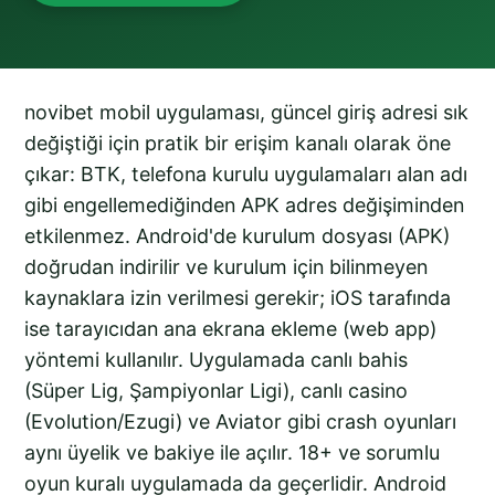
novibet mobil uygulaması, güncel giriş adresi sık
değiştiği için pratik bir erişim kanalı olarak öne
çıkar: BTK, telefona kurulu uygulamaları alan adı
gibi engellemediğinden APK adres değişiminden
etkilenmez. Android'de kurulum dosyası (APK)
doğrudan indirilir ve kurulum için bilinmeyen
kaynaklara izin verilmesi gerekir; iOS tarafında
ise tarayıcıdan ana ekrana ekleme (web app)
yöntemi kullanılır. Uygulamada canlı bahis
(Süper Lig, Şampiyonlar Ligi), canlı casino
(Evolution/Ezugi) ve Aviator gibi crash oyunları
aynı üyelik ve bakiye ile açılır. 18+ ve sorumlu
oyun kuralı uygulamada da geçerlidir. Android