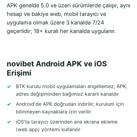
APK genelde 5.0 ve üzeri sürümlerde çalışır, aynı
hesap ve bakiye web, mobil tarayıcı ve
uygulama olmak üzere 3 kanalda 7/24
geçerlidir; 18+ kuralı her kanalda uygulanır.
novibet Android APK ve iOS
Erişimi
BTK kurulu mobil uygulamaları engellemez; APK,
adres değişiminden bağımsız kararlı kanaldır
Android'de APK doğrudan indirilir; kurulum için
bilinmeyen kaynaklara izin verilir
iOS'ta tarayıcı üzerinden ana ekrana ekleme
(web app) yöntemi kullanılır